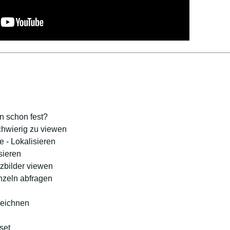
n schon fest?
chwierig zu viewen
e - Lokalisieren
sieren
tzbilder viewen
nzeln abfragen
zeichnen
set