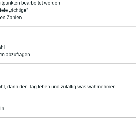
tpunkten bearbeitet werden
le „richtige“
gen Zahlen
ahl
rm abzufragen
hl, dann den Tag leben und zufällig was wahrnehmen
ln