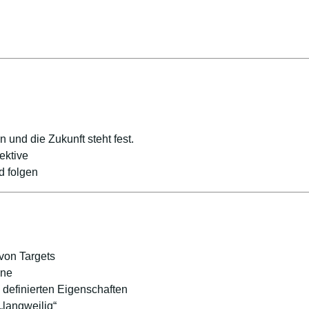
n und die Zukunft steht fest.
ektive
d folgen
von Targets
nne
definierten Eigenschaften
„langweilig“