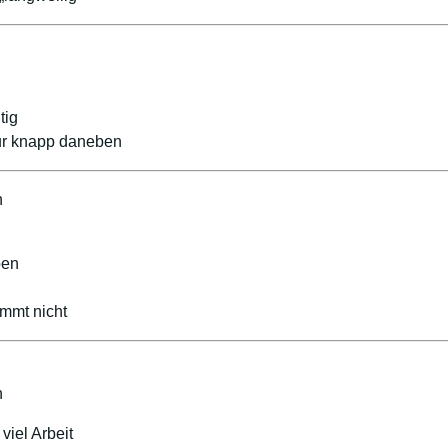
tig
nur knapp daneben
n
ben
ommt nicht
n
viel Arbeit