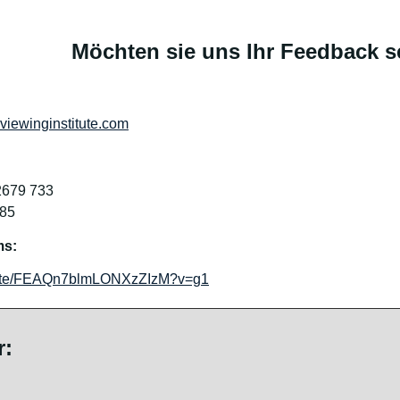
Möchten sie uns Ihr Feedback 
iewinginstitute.com
2679 733
-85
ms:
/invite/FEAQn7blmLONXzZIzM?v=g1
r: