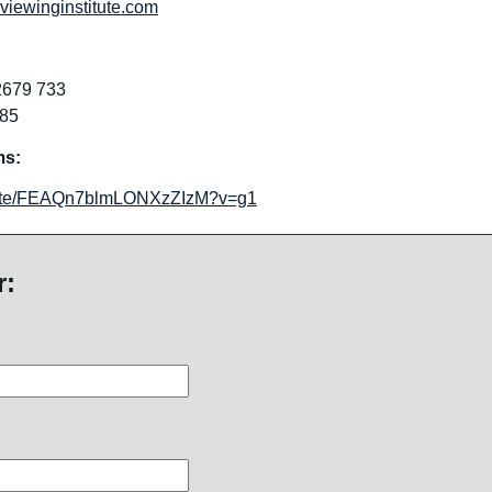
iewinginstitute.com
2679 733
-85
ms:
/invite/FEAQn7blmLONXzZIzM?v=g1
r: